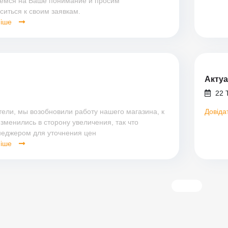
еемся на Ваше понимание и просим
ситься к своим заявкам.
ніше
Актуа
22 Т
ели, мы возобновили работу нашего магазина, к
Довіда
зменились в сторону увеличения, так что
неджером для уточнения цен
ніше