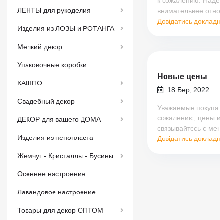
к сожалению. Над
ЛЕНТЫ для рукоделия
внимательнее отно
Довідатись доклад
Изделия из ЛОЗЫ и РОТАНГА
Мелкий декор
Упаковочные коробки
Новые цены
КАШПО
18 Бер, 2022
Свадебный декор
Уважаемые покупат
сожалению, цены и
ДЕКОР для вашего ДОМА
связывайтесь с ме
Изделия из пенопласта
Довідатись доклад
Жемчуг - Кристаллы - Бусины
Осеннее настроение
Лавандовое настроение
Товары для декор ОПТОМ