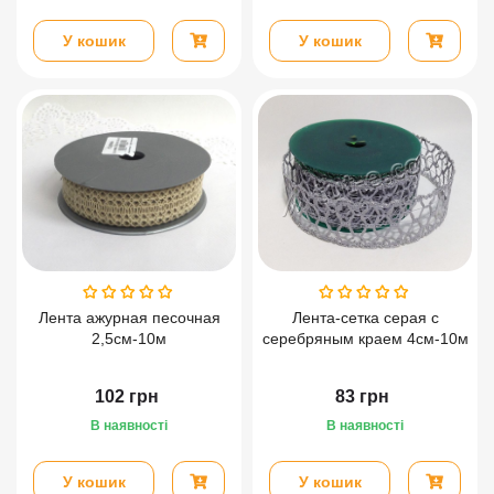
У кошик
У кошик
Лента ажурная песочная
Лента-сетка серая с
2,5см-10м
серебряным краем 4см-10м
102
грн
83
грн
В наявності
В наявності
У кошик
У кошик