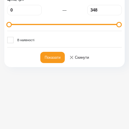
—
В наявності
×
Показати
Скинути