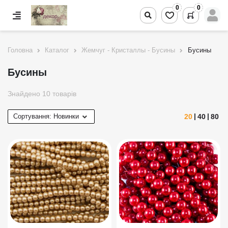
0
0
Головна
Каталог
Жемчуг - Кристаллы - Бусины
Бусины
Бусины
Знайдено 10 товарів
20
40
80
Сортування:
Новинки