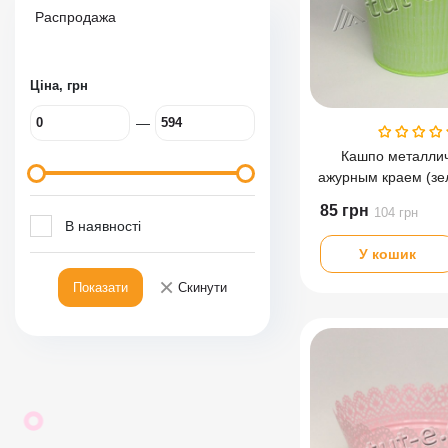
Распродажа
Ціна, грн
—
Кашпо металлич
ажурным краем (зе
см
85
грн
104
грн
В наявності
У кошик
×
Показати
Скинути