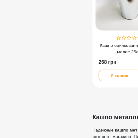
Кашпо оцинкован
малое 25
268
грн
У кошик
Кашпо металл
Надежные
кашпо мет
интернет-магазина. П