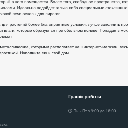
оторый в него помещается. Более того, свободное пространство, ко
иалами. Идеально подойдет галька либо специальные стеклянные 
уховой печи основы для пирогов.
ь для растений более благоприятные условия, лучше заполнить пр
ки влаги, которые образуются при обильном поливе. Попадая в мох
лимат.
металлические, которыми располагает наш интернет-магазин, весь
ргетикой. Наполните ею и свой дом.
Графік роботи
Пн - Пт з 9:00 до 18:00
авка