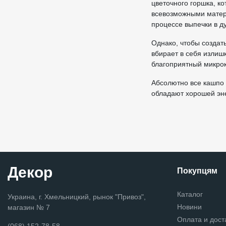
цветочного горшка, к
всевозможными матер
процессе выпечки в д
Однако, чтобы создат
вбирает в себя излиш
благоприятный микрок
Абсолютно все кашпо 
обладают хорошей эне
Декор
Покупцям
Каталог
Украина, г. Хмельницкий, рынок "Привоз",
Новини
магазин № 7
Оплата и дост