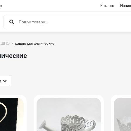
Каталог
Новин
ок
АШПО
кашпо металлические
лические
и