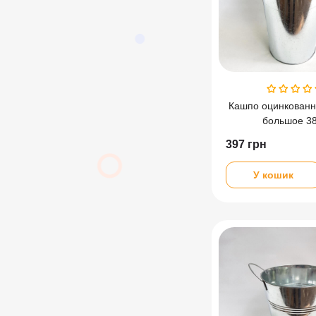
Кашпо оцинкован
большое 3
397
грн
У кошик