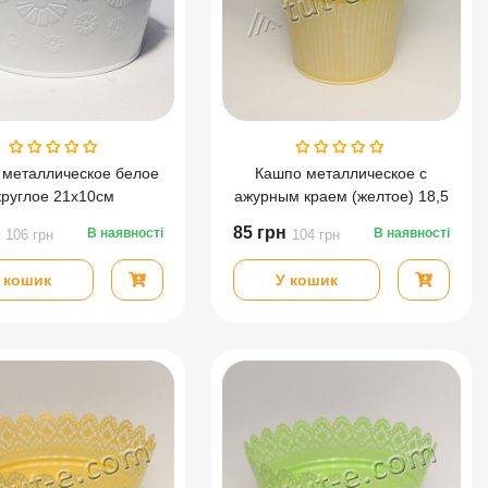
 металлическое белое
Кашпо металлическое с
круглое 21х10см
ажурным краем (желтое) 18,5
см
85
грн
В наявності
В наявності
106
грн
104
грн
 кошик
У кошик