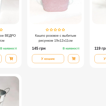
ное ВЕДРО
Кашпо розовое с выбитым
8см
рисунком 19х12х11см
145
грн
119
гр
В наявності
В наявності
У кошик
У