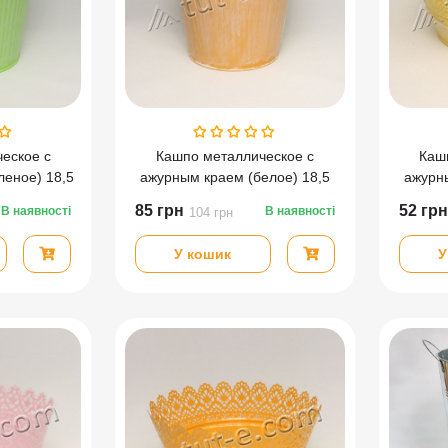
еское с
Кашпо металлическое с
Каш
леное) 18,5
ажурным краем (белое) 18,5
ажурны
см
85
грн
52
грн
В наявності
В наявності
104
грн
У кошик
У