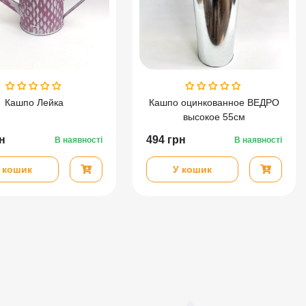
Кашпо Лейка
Кашпо оцинкованное ВЕДРО
высокое 55см
н
494
грн
В наявності
В наявності
 кошик
У кошик