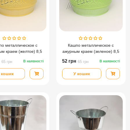
по металлическое с
Кашпо металлическое с
м краем (желтое) 8,5
ажурным краем (зеленое) 8,5
см
см
52
грн
В наявності
В наявності
65
грн
65
грн
 кошик
У кошик