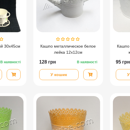
ий 30х45см
Кашпо металлическое белое
Кашпо
лейка 12х12см
128
грн
95
грн
В наявності
В наявності
У кошик
У