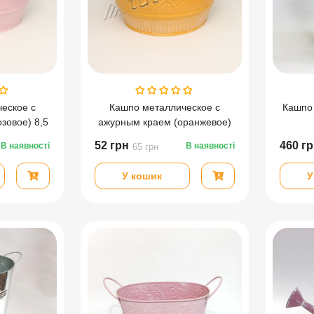
еское с
Кашпо металлическое с
Кашпо
зовое) 8,5
ажурным краем (оранжевое)
8,5 см
52
грн
460
гр
В наявності
В наявності
65
грн
У кошик
У