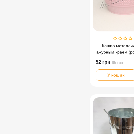
Кашпо металлич
ажурным краем (ро
см
52
грн
65
грн
У кошик