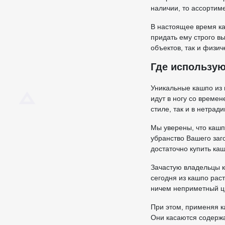
наличии, то ассортим
В настоящее время ка
придать ему строго в
объектов, так и физи
Где использу
Уникальные кашпо из 
идут в ногу со времен
стиле, так и в нетра
Мы уверены, что кашп
убранство Вашего заго
достаточно купить ка
Зачастую владельцы к
сегодня из кашпо рас
ничем неприметный цв
При этом, применяя к
Они касаются содержа