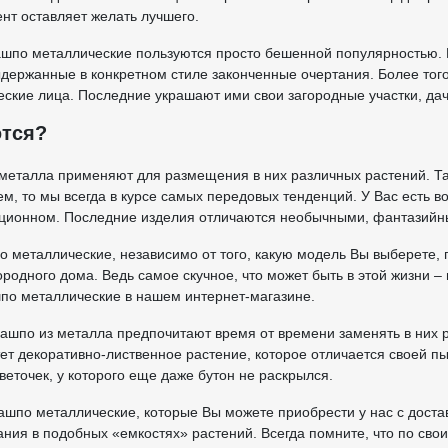
ент оставляет желать лучшего.
шпо металлические пользуются просто бешенной популярностью. В
ыдержанные в конкретном стиле законченные очертания. Более того,
ческие лица. Последние украшают ими свои загородные участки, дач
ются?
металла применяют для размещения в них различных растений. Та
ем, то мы всегда в курсе самых передовых тенденций. У Вас есть 
диционном. Последние изделия отличаются необычными, фантазийн
о металлические, независимо от того, какую модель Вы выберете,
родного дома. Ведь самое скучное, что может быть в этой жизни – 
шпо металлические в нашем интернет-магазине.
ашпо из металла предпочитают время от времени заменять в них 
тет декоративно-лиственное растение, которое отличается своей п
еточек, у которого еще даже бутон не раскрылся.
ашпо металлические, которые Вы можете приобрести у нас с дост
ния в подобных «емкостях» растений. Всегда помните, что по св