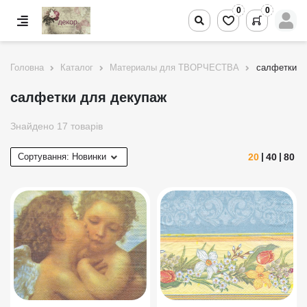
0
0
Головна
Каталог
Материалы для ТВОРЧЕСТВА
салфетки д
салфетки для декупаж
Знайдено 17 товарів
20
40
80
Сортування:
Новинки