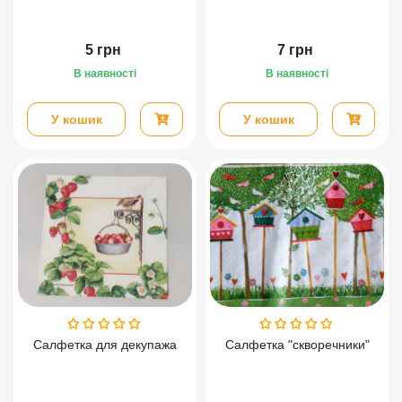
5
грн
7
грн
В наявності
В наявності
У кошик
У кошик
Салфетка для декупажа
Салфетка "скворечники"