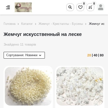
0
0
Головна
Каталог
Жемчуг - Кристаллы - Бусины
Жемчуг иску
Жемчуг искусственный на леске
Знайдено 11 товарів
20
40
80
Сортування:
Новинки