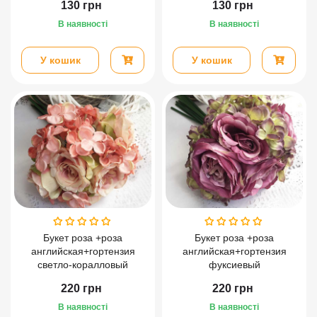
130
грн
130
грн
В наявності
В наявності
У кошик
У кошик
Букет роза +роза
Букет роза +роза
английская+гортензия
английская+гортензия
светло-коралловый
фуксиевый
220
грн
220
грн
В наявності
В наявності