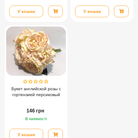
У кошик
У кошик
Букет английской розы с
гортензией персиковый
146
грн
В наявності
У кошик