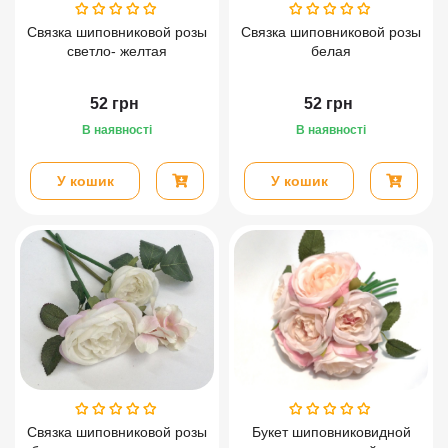
Связка шиповниковой розы
Связка шиповниковой розы
светло- желтая
белая
52
грн
52
грн
В наявності
В наявності
У кошик
У кошик
Связка шиповниковой розы
Букет шиповниковидной