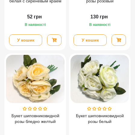
белая с сиреневым краем
розы розовый
52
грн
130
грн
В наявності
В наявності
У кошик
У кошик
Букет шиповниковидной
Букет шиповниковидной
розы бледно желтый
розы белый