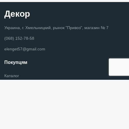
Декор
Украина, г. Хмельницкий, рынок "Привоз", магазин № 7
(068) 152-78-58
elenget57@gmail.com
Покупцям
Каталог
Новини
Оплата и доставка
Контакты
Информация для покупателей
Графік роботи