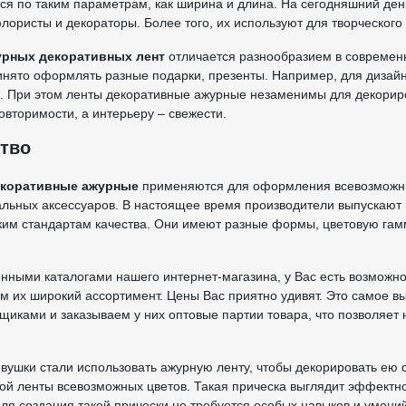
тся по таким параметрам, как ширина и длина. На сегодняшний д
лористы и декораторы. Более того, их используют для творческого 
урных декоративных лент
отличается разнообразием в современ
инято оформлять разные подарки, презенты. Например, для диза
в. При этом ленты декоративные ажурные незаменимы для декори
вторимости, а интерьеру – свежести.
тво
екоративные ажурные
применяются для оформления всевозможных
льных аксессуаров. В настоящее время производители выпускают 
ким стандартам качества. Они имеют разные формы, цветовую гам
нными каталогами нашего интернет-магазина, у Вас есть возможн
м их широкий ассортимент. Цены Вас приятно удивят. Это самое в
иками и заказываем у них оптовые партии товара, что позволяет
вушки стали использовать ажурную ленту, чтобы декорировать ею 
й ленты всевозможных цветов. Такая прическа выглядит эффектн
 для создания такой прически не требуется особых навыков и умен