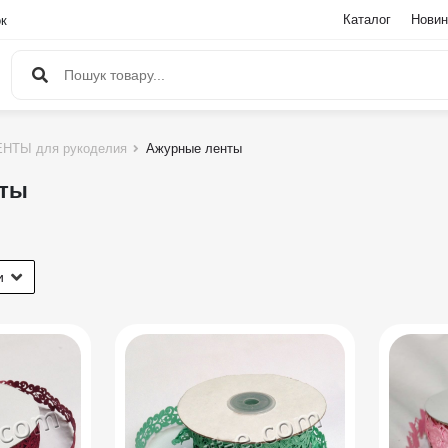
Каталог
Новин
ок
НТЫ для рукоделия
Ажурные ленты
нты
и