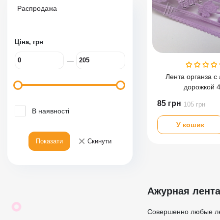
Распродажа
Ціна, грн
—
Лента органза с
дорожкой 
85
грн
105
грн
В наявності
У кошик
×
Показати
Скинути
Ажурная лент
Совершенно любые лен