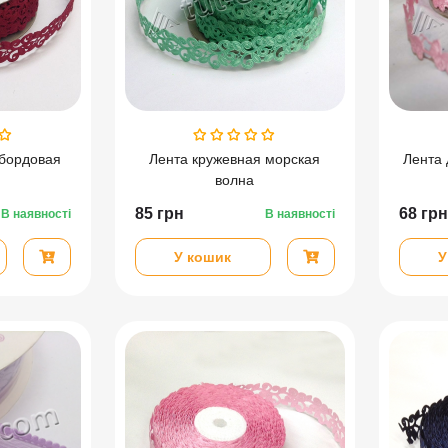
 бордовая
Лента кружевная морская
Лента 
волна
85
грн
68
грн
В наявності
В наявності
У кошик
У