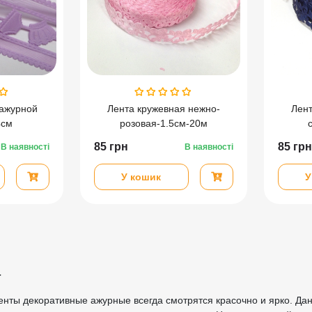
 ажурной
Лента кружевная нежно-
Лент
4см
розовая-1.5см-20м
85
грн
85
грн
В наявності
В наявності
У кошик
У
а
ты декоративные ажурные всегда смотрятся красочно и ярко. Дан