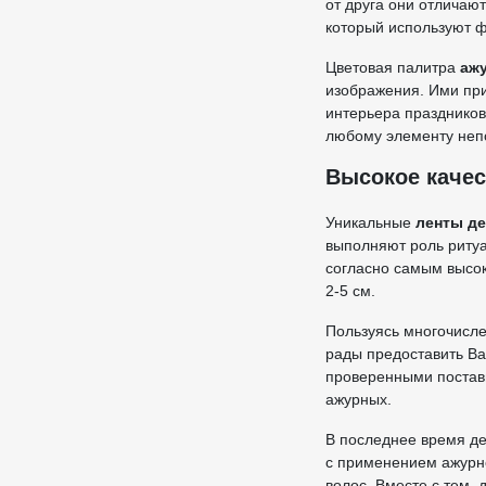
от друга они отличаю
который используют ф
Цветовая палитра
аж
изображения. Ими пр
интерьера празднико
любому элементу непо
Высокое качес
Уникальные
ленты д
выполняют роль ритуа
согласно самым высо
2-5 см.
Пользуясь многочисле
рады предоставить Ва
проверенными поставщ
ажурных.
В последнее время де
с применением ажурно
волос. Вместе с тем,