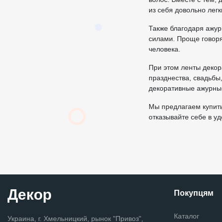
из себя довольно легк
Также благодаря ажур
силами. Проще говоря
человека.
При этом ленты деко
празднества, свадьбы
декоративные ажурны
Мы предлагаем купить
отказывайте себе в у
Декор
Покупцям
Каталог
Украина, г. Хмельницкий, рынок "Привоз",