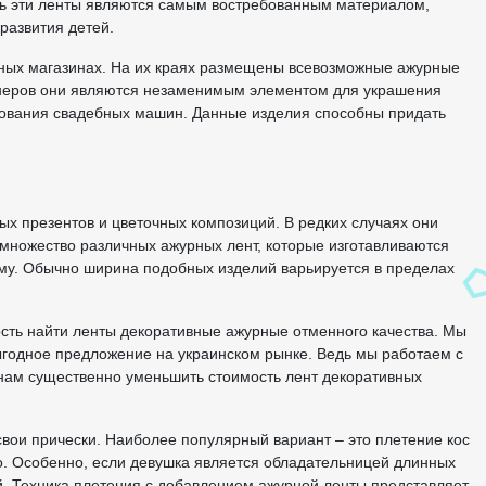
ень эти ленты являются самым востребованным материалом,
развития детей.
ных магазинах. На их краях размещены всевозможные ажурные
йнеров они являются незаменимым элементом для украшения
рования свадебных машин. Данные изделия способны придать
 презентов и цветочных композиций. В редких случаях они
множество различных ажурных лент, которые изготавливаются
му. Обычно ширина подобных изделий варьируется в пределах
ость найти ленты декоративные ажурные отменного качества. Мы
ыгодное предложение на украинском рынке. Ведь мы работаем с
 нам существенно уменьшить стоимость лент декоративных
свои прически. Наиболее популярный вариант – это плетение кос
о. Особенно, если девушка является обладательницей длинных
ий. Техника плетения с добавлением ажурной ленты представляет