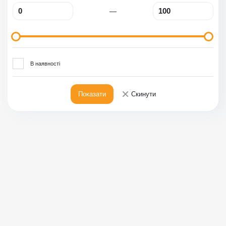
—
В наявності
×
Показати
Скинути