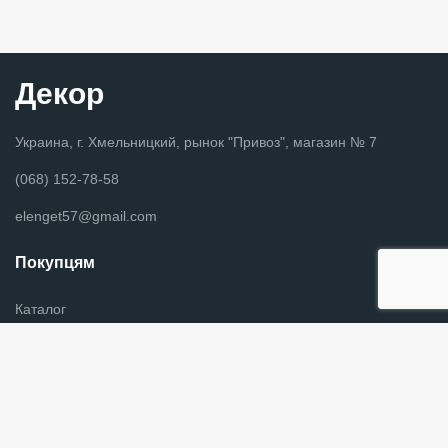
Декор
Украина, г. Хмельницкий, рынок "Привоз", магазин № 7
(068) 152-78-58
elenget57@gmail.com
Покупцям
Каталог
Новини
Оплата и доставка
Контакты
Информация для покупателей