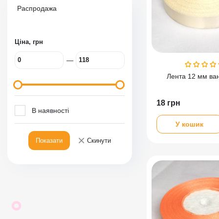
Распродажа
Ціна, грн
—
Лента 12 мм ва
18
грн
В наявності
У кошик
×
Показати
Скинути