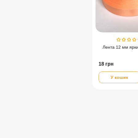
Лента 12 мм ярк
18
грн
У кошик