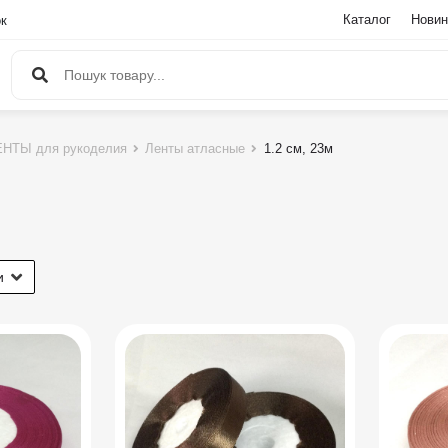
Каталог
Новин
ок
НТЫ для рукоделия
Ленты атласные
1.2 см, 23м
и