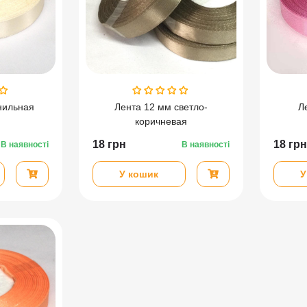
нильная
Лента 12 мм светло-
Л
коричневая
18
грн
18
грн
В наявності
В наявності
У кошик
У