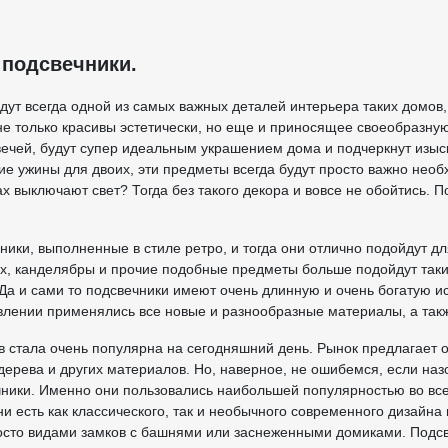
 подсвечники.
дут всегда одной из самых важных деталей интерьера таких домов,
не только красивы эстетически, но еще и приносящее своеобразн
вечей, будут супер идеальным украшением дома и подчеркнут изыск
е ужины для двоих, эти предметы всегда будут просто важно необ
ах выключают свет? Тогда без такого декора и вовсе не обойтись.
ники, выполненные в стиле ретро, и тогда они отлично подойдут дл
х, канделябры и прочие подобные предметы больше подойдут таки
. Да и сами то подсвечники имеют очень длинную и очень богатую 
влении применялись все новые и разнообразные материалы, а так
 стала очень популярна на сегодняшний день. Рынок предлагает о
дерева и других материалов. Но, наверное, не ошибемся, если н
ники. Именно они пользовались наибольшей популярностью во все в
ни есть как классического, так и необычного современного дизайн
сто видами замков с башнями или заснеженными домиками. Подсве