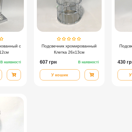
рованный c
Подсвечник хромированный
Подсв
12см
Клетка 26х13см
607
грн
430
гр
В наявності
В наявності
У кошик
У