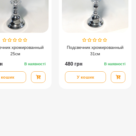
ечник хромированный
Подсвечник хромированный
25см
31см
н
480
грн
В наявності
В наявності
 кошик
У кошик