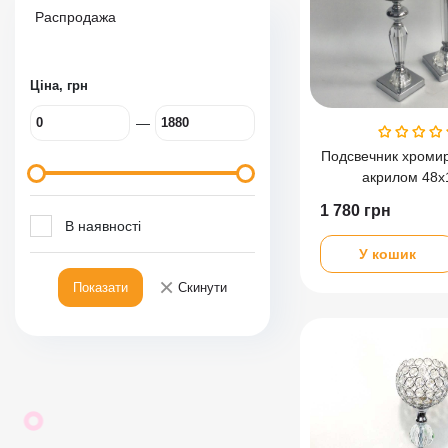
Распродажа
Ціна, грн
—
Подсвечник хроми
акрилом 48х
1 780
грн
В наявності
У кошик
×
Показати
Скинути