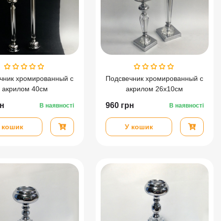
чник хромированный c
Подсвечник хромированный c
акрилом 40см
акрилом 26х10см
н
960
грн
В наявності
В наявності
 кошик
У кошик