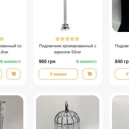
ованный со
Подсвечник хромированный c
Подсве
14см
акрилом 50см
960
грн
840
гр
В наявності
В наявності
У кошик
У