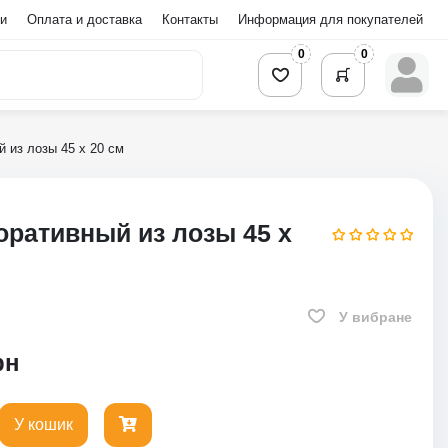
и
Оплата и доставка
Контакты
Информация для покупателей
0
0
 из лозы 45 х 20 см
оративный из лозы 45 х
У вибране
рн
У кошик