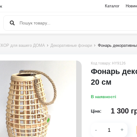
Каталог
Новин
ок
ЕКОР для вашего ДОМА
Декоративные фонари
Фонарь декоративный
Код товару:
HY9126
Фонарь дек
20 см
В наявності
1 300
г
Ціна:
-
+