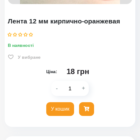
Лента 12 мм кирпично-оранжевая
В наявності
У вибране
18
грн
Ціна:
-
+
У кошик