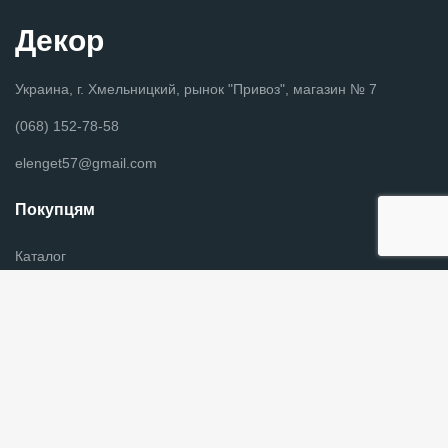
Декор
Украина, г. Хмельницкий, рынок "Привоз", магазин № 7
(068) 152-78-58
elenget57@gmail.com
Покупцям
Каталог
Новини
Оплата и доставка
Контакты
Информация для покупателей
Графік роботи