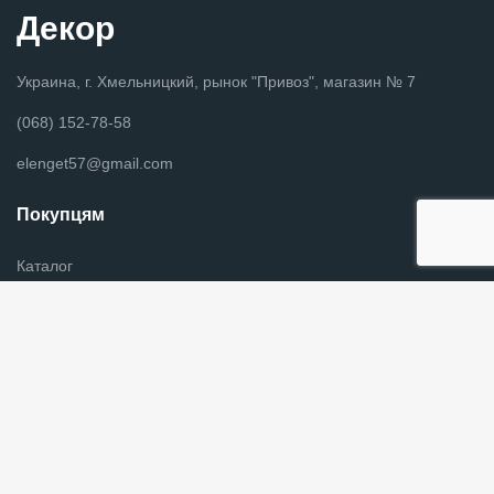
Декор
Украина, г. Хмельницкий, рынок "Привоз", магазин № 7
(068) 152-78-58
elenget57@gmail.com
Покупцям
Каталог
Новини
Оплата и доставка
Контакты
Информация для покупателей
Графік роботи
Пн - Пт з 9:00 до 18:00