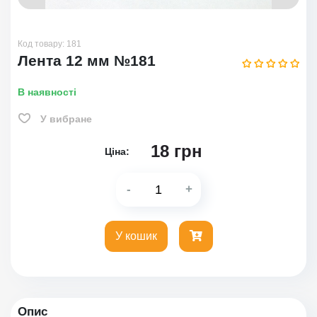
Код товару:
181
Лента 12 мм №181
В наявності
У вибране
18
грн
Ціна:
-
+
У кошик
Опис