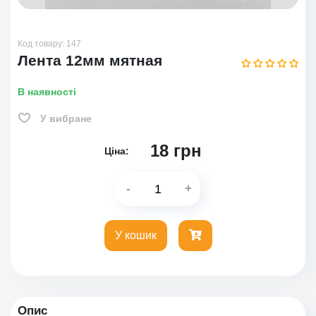
Код товару:
147
Лента 12мм мятная
В наявності
У вибране
18
грн
Ціна:
-
+
У кошик
Опис