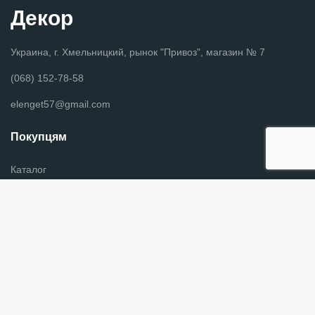
Декор
Украина, г. Хмельницкий, рынок "Привоз", магазин № 7
(068) 152-78-58
elenget57@gmail.com
Покупцям
Каталог
Новини
Оплата и доставка
Контакты
Информация для покупателей
Графік роботи
Пн - Пт з 9:00 до 18:00