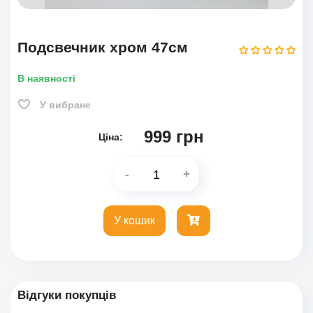
Подсвечник хром 47см
В наявності
У вибране
999
грн
Ціна:
-
+
У кошик
Відгуки покупців