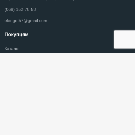
(068) 152-78-58
elenget57@gmail.com
Покупцям
Каталог
Новини
Оплата и доставка
Контакты
Информация для покупателей
Графік роботи
Пн - Пт з 9:00 до 18:00
Слідкуйте за нами