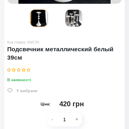
Код товару:
SWC59
Подсвечник металлический белый
39см
В наявності
У вибране
420
грн
Ціна:
-
+