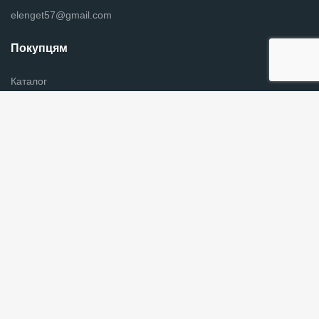
elenget57@gmail.com
Покупцям
Каталог
Новини
Оплата и доставка
Контакты
Информация для покупателей
Графік роботи
Пн - Пт з 9:00 до 18:00
Слідкуйте за нами