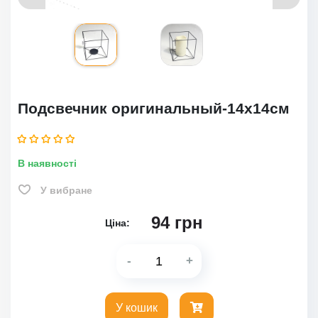
Подсвечник оригинальный-14х14см
В наявності
У вибране
94
грн
Ціна:
-
+
У кошик